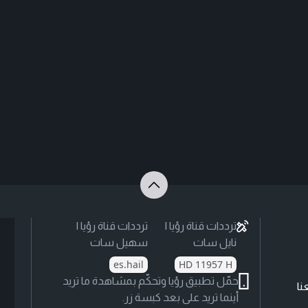
ترددات قناة رؤيا |
ترددات قناة رؤيا |
نايل سات
سهيل سات
es.hail
HD 11957 H
حمّل تطبيق رؤيا وتحكّم بمشاهدة ما تريد
نا
أينما تريد على بعد كبسة زر.