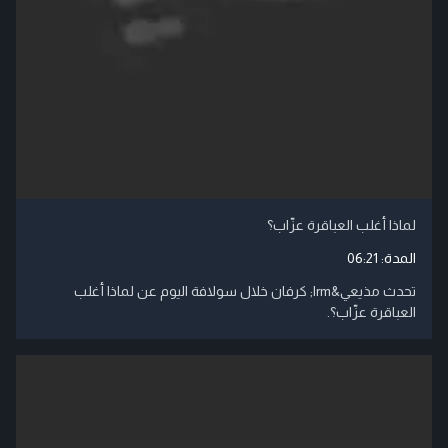
لماذا أغلب العباقرة عزّاب؟
المدة:
06:21
تحدث مذيعي‬&lrm; كرفان خلال سولافة اليوم عن لماذا أغلب
العباقرة عزّاب؟.