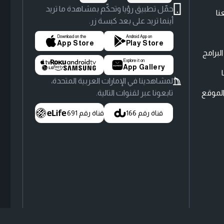
حمّل تطبيق رؤيا وتحكّم بمشاهدة ما تريد
نا
أينما تريد على بعد كبسة زر.
Download on the
Android App on
App Store
Play Store
لبرامج
Explore it on
App Gallery
لمشاهدينا في الإمارات العربية المتحدة،
لموقع
تابعونا عبر لقنوات التالية.
قناة رقم 166
قناة رقم 691