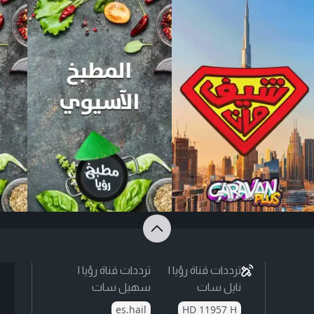
ترددات قناة رؤيا |
ترددات قناة رؤيا |
نايل سات
سهيل سات
es.hail
HD 11957 H