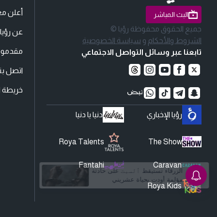
أعلن مع
البث المباشر
جميع الحقوق محفوظة رؤيا ©
عن رؤيا
الشروط والأحكام
و
سياسة الخصوصية
مقدمو ا
تابعنا عبر وسائل التواصل الاجتماعي
اتصل بنا
خريطة ا
رؤيا الإخباري
دنيا يا دنيا
Roya Talents
The Show
Fantahi
Caravan
Roya Kids