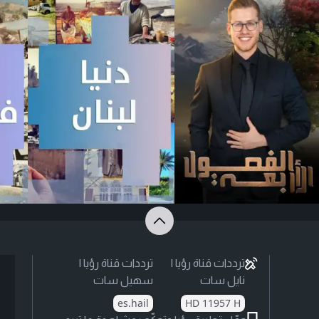
ترددات قناة رؤيا |
ترددات قناة رؤيا |
نايل سات
سهيل سات
es.hail
HD 11957 H