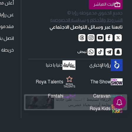
أعلن مع
البث المباشر
جميع الحقوق محفوظة رؤيا ©
عن رؤيا
الشروط والأحكام
و
سياسة الخصوصية
مقدمو ا
تابعنا عبر وسائل التواصل الاجتماعي
اتصل بنا
خريطة ا
رؤيا الإخباري
دنيا يا دنيا
Roya Talents
The Show
Fantahi
Caravan
Roya Kids