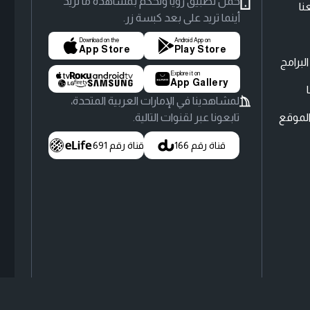
حمّل تطبيق رؤيا وتحكّم بمشاهدة ما تريد
نا
أينما تريد على بعد كبسة زر.
Download on the
Android App on
App Store
Play Store
لبرامج
Explore it on
App Gallery
لمشاهدينا في الإمارات العربية المتحدة،
لموقع
تابعونا عبر لقنوات التالية.
قناة رقم 166
قناة رقم 691