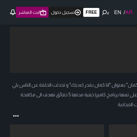
EN
/
AR
FREE
تسجيل دخول
البث المباشر
مان" بعنوان "انا كمان بقدر اعديك" و تحدثت الحلقة عن الناس يلي
بتكح او تعطس بدون ما تحط ايدها على تمها برنامج كاميرا خفية مدتها 5 دقائق تهدف الى مكافحة
 الايجابية