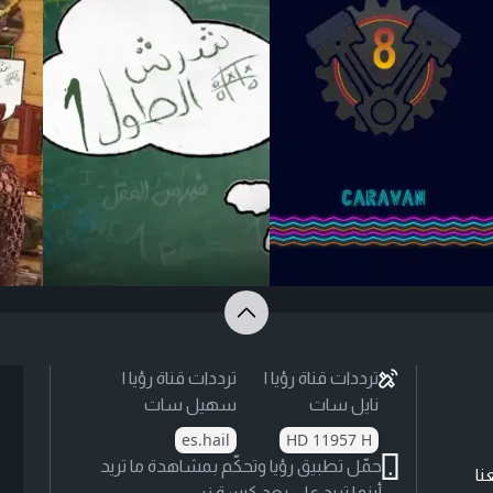
ترددات قناة رؤيا |
ترددات قناة رؤيا |
نايل سات
سهيل سات
es.hail
HD 11957 H
حمّل تطبيق رؤيا وتحكّم بمشاهدة ما تريد
نا
أينما تريد على بعد كبسة زر.