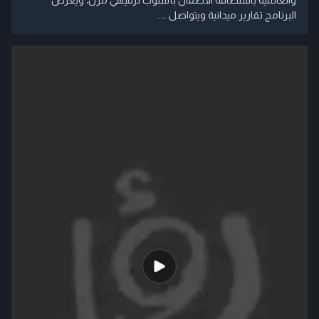
والعالمية باستضافة الأطفال بأسلوب ترفيهي مرن، ويعرض
البرنامج تقارير ميدانية ويتواصل ....