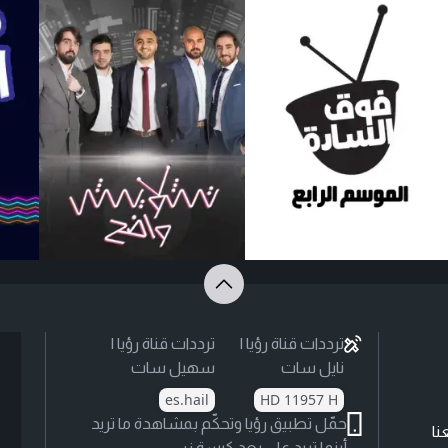
ترددات قناة رؤيا |
ترددات قناة رؤيا |
نايل سات
سهيل سات
es.hail
HD 11957 H
حمّل تطبيق رؤيا وتحكّم بمشاهدة ما تريد
نا
أينما تريد على بعد كبسة زر.