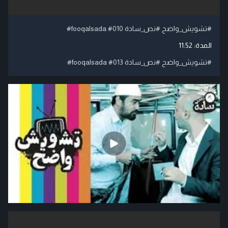
#تشويش_واضح #نص_سادة 010# fooqalsada#
المدة:
11:52
#تشويش_واضح #نص_سادة 013# fooqalsada#