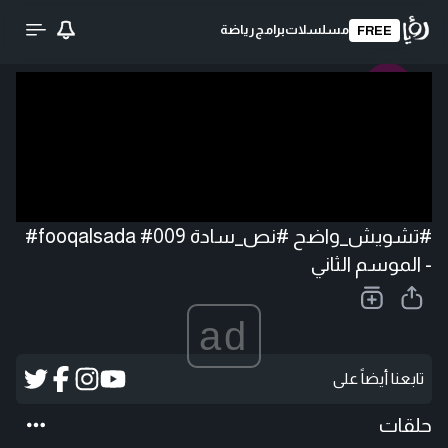
مسلسلات
برامج
رياضة
FREE
تحميل الفيديو
#تشويش_واضح #نص_سادة 009# fooqalsada#
- الموسم الثاني
ad
تابعنا أيضاً على
حلقات