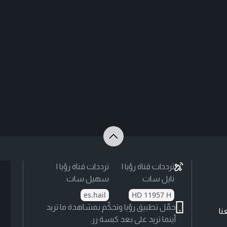
ترددات قناة رؤيا |
ترددات قناة رؤيا |
نايل سات
سهيل سات
es.hail
HD 11957 H
حمّل تطبيق رؤيا وتحكّم بمشاهدة ما تريد
نا
أينما تريد على بعد كبسة زر.