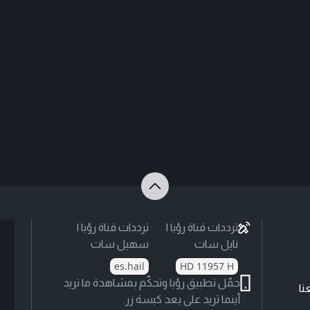
ترددات قناة رؤيا |
ترددات قناة رؤيا |
نايل سات
سهيل سات
es.hail
HD 11957 H
حمّل تطبيق رؤيا وتحكّم بمشاهدة ما تريد
نا
أينما تريد على بعد كبسة زر.