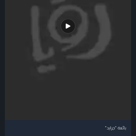
بائعة "جرايد"