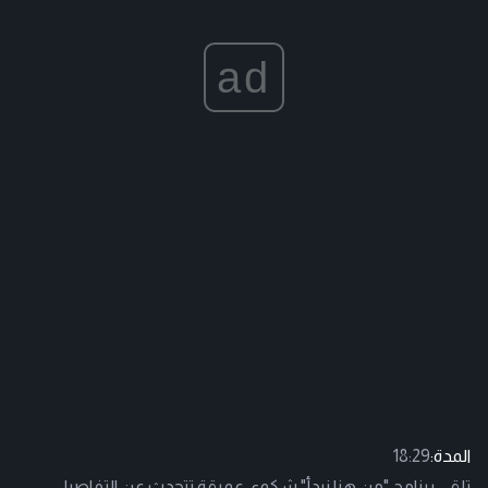
ad
المدة:
18:29
تلقي برنامج "من هنا نبدأ" شكوى عميقة تتحدث عن التفاصيل