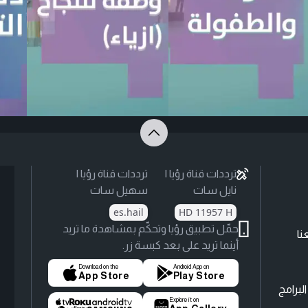
ترددات قناة رؤيا |
ترددات قناة رؤيا |
نايل سات
سهيل سات
es.hail
HD 11957 H
حمّل تطبيق رؤيا وتحكّم بمشاهدة ما تريد
نا
أينما تريد على بعد كبسة زر.
Download on the
Android App on
App Store
Play Store
لبرامج
Explore it on