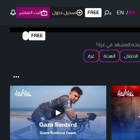
EN
/
AR
FREE
تسجيل دخول
البث المباشر
FREE
ن يتجه المشهد في غزة؟
الاحتلال
الهدنة
غزة