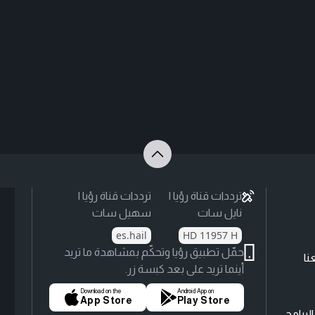
ترددات قناة رؤيا |
ترددات قناة رؤيا |
نايل سات
سهيل سات
es.hail
HD 11957 H
حمّل تطبيق رؤيا وتحكّم بمشاهدة ما تريد
نا
أينما تريد على بعد كبسة زر.
Download on the
Android App on
App Store
Play Store
لبرامج