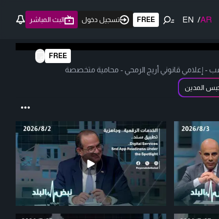
EN
/
AR
FREE
تسجيل دخول
البث المباشر
FREE
ب - إعلامي قانوني أريج الرمحي - محامية متخصصة
بس المدين