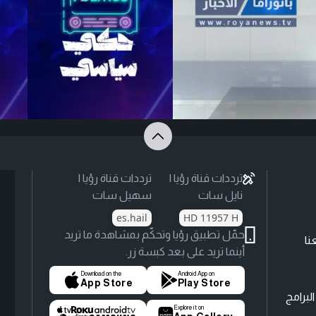
ترددات قناة رؤيا |
ترددات قناة رؤيا |
نايل سات
سهيل سات
es.hail
HD 11957 H
حمّل تطبيق رؤيا وتحكّم بمشاهدة ما تريد
نا
أينما تريد على بعد كبسة زر.
Download on the
Android App on
App Store
Play Store
لبرامج
Explore it on