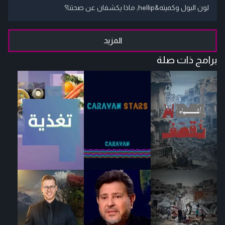
لون البول وكميته&hellip; ماذا يكشفان عن صحتنا؟
المزيد
برامج ذات صلة