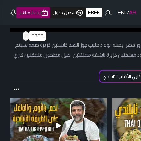
EN
/
AR
FREE
تسجيل دخول
البث المباشر
FREE
كاري الأخضر التايلندي دجاج ثلاث صدور فطر بصلة ثوم 3 حليب جوز الهند كاستين كزبرة ضمة سبانخ
ود معلقتين كزبرة ناشفه معلقتين هيل مطحون ملعقتين كاري
كاري الأخضر التايلندي