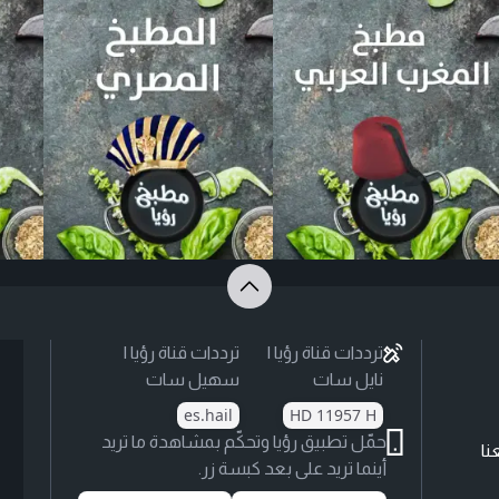
ترددات قناة رؤيا |
ترددات قناة رؤيا |
نايل سات
سهيل سات
es.hail
HD 11957 H
حمّل تطبيق رؤيا وتحكّم بمشاهدة ما تريد
نا
أينما تريد على بعد كبسة زر.