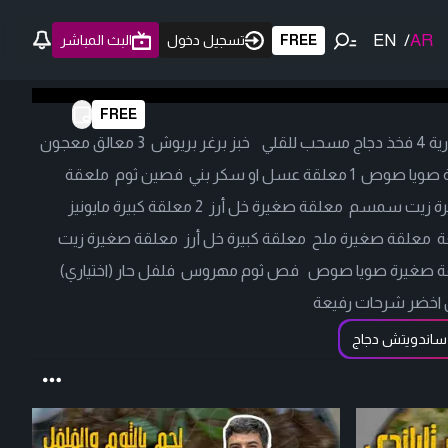
EN
/
AR
FREE
تسجيل دخول
البث المباشر
FREE
ساندويتش الدجاج على الطريقة الكورية 4 فخذ دجاج مسحب للقلي خبز برغر بريوش 3 معالق معجون
الفلفل الكوري Gochujang 2 ملعقة صويا صوص 1 معلقة عسل او سكر بني فصين ثوم ملعقة
صغيرة زنجبيل مبروش معلقة صغيرة زيت سمسم معلقة صغيرة خل أرز 2 معلقة كبيرة مايونيز
ار شرحات رفيعة معلقة صغيرة ملح معلقة كبيرة خل أرز معلقة صغيرة زيت
صغيرة صويا صوص فص ثوم مهروس فلفل حار (اختياري)
خضر شرحات رفيعة
ساندويتش دجاج