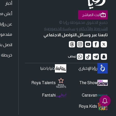
أخبار
أعلن مع
البث المباشر
جميع الحقوق محفوظة رؤيا ©
عن رؤيا
الشروط والأحكام
و
سياسة الخصوصية
مقدمو ا
تابعنا عبر وسائل التواصل الاجتماعي
اتصل بنا
خريطة ا
رؤيا الإخباري
دنيا يا دنيا
Roya Talents
The Show
Fantahi
Caravan
Roya Kids