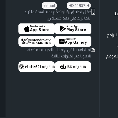
es.hail
HD 11957 H
حمّل تطبيق رؤيا وتحكّم بمشاهدة ما تريد
نا
أينما تريد على بعد كبسة زر.
Download on the
Android App on
App Store
Play Store
لبرامج
Explore it on
App Gallery
لمشاهدينا في الإمارات العربية المتحدة،
لموقع
تابعونا عبر لقنوات التالية.
قناة رقم 166
قناة رقم 691