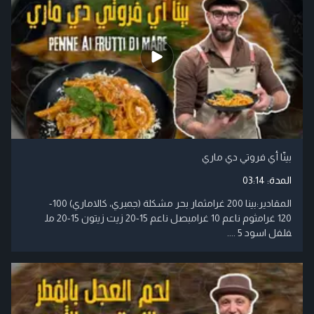
بينّا أي فروتي دي ماري
المدة:
03:14
المقادير:بينا 200 غرام​ثمار بحر مشكلة (جمبري، كالاماري) 100-
120 غرام​ثوم ناعم 10 غرام​بصل ناعم 15-20 ​زيت زيتون 15-20 مل​
فلفل اسود 5 ....