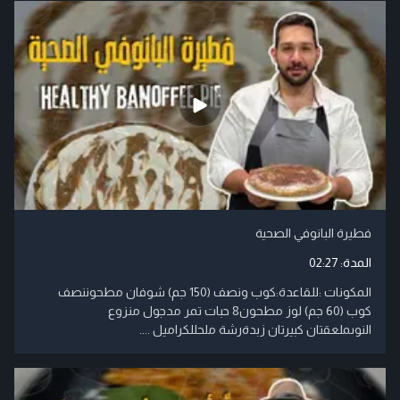
فطيرة البانوفي الصحية
المدة:
02:27
المكونات :للقاعدة:كوب ونصف (150 جم) شوفان مطحوننصف
كوب (60 جم) لوز مطحون8 حبات تمر مدجول منزوع
النوىملعقتان كبيرتان زبدةرشة ملحللكراميل ....