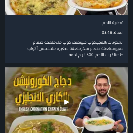
فطيرة اللحم
المدة:
03:48
المكونات :للعجينكوب حليبنصف كوب ماءملعقه طعام
خميرهملعقة طعام سكرملعقة صغيره ملحخمس أكواب
طحينلكرات اللحم :500 غرام لحمه ....