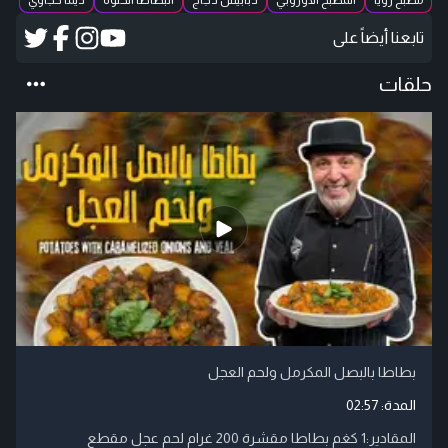
مطبخ رؤيا
المطبخ الأوروبي
دبابيس دجاج
البطاطا الحلوة
ديما حجاوي
تابعنا أيضاً على
حلقات
بطاطا بالبصل المكرمل ولحم العجل
المدة:
02:57
المقادير:1 كغم بطاطا مقشرة 200 غرام لحم عجل مقطع