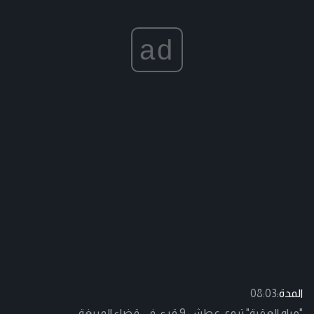
ad
المدة:
08:03
"مياه العقبة" تروي عطش 9 قرى في قضاء المريغة.