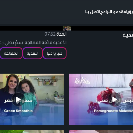
ؤيا
مقدمو البرامج
اتصل بنا
غذية
المدة:
07:52
الأغذية فائقة المعالجة: سمّ بطيء عل
دنيا يا دنيا
التغذية
المعالجة