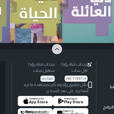
ترددات قناة رؤيا |
ترددات قناة رؤيا |
نايل سات
سهيل سات
es.hail
HD 11957 H
حمّل تطبيق رؤيا وتحكّم بمشاهدة ما تريد
نا
أينما تريد على بعد كبسة زر.
Download on the
Android App on
App Store
Play Store
لبرامج
Explore it on