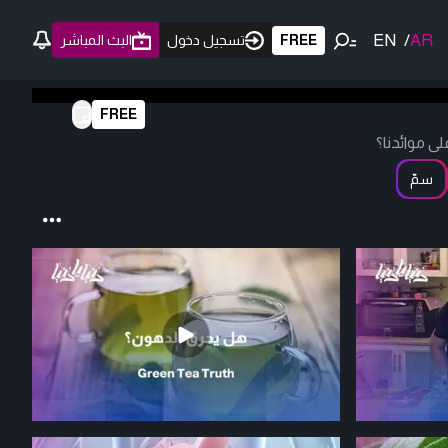
EN
/
AR
FREE
تسجيل دخول
البث المباشر
FREE
ى موائدنا؟
سمّ