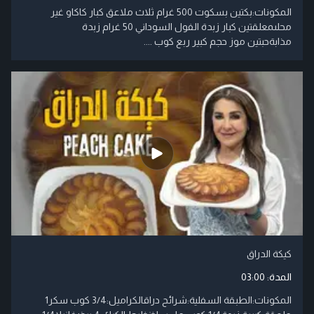
المكونات:بكتين بسكوت 500 غرام ثلاث ملاعق كبار كاكاو غير
محلىمعلقتين كبار زبدة الفول السوداني 50 غرام زبدة
مذابةحبتين موز حجم كبير ربع كوب ....
كيكة الدراق
المدة:
03:00
​المكونات:​الطبقة السفلية:​شرائح دراق​الكراميل:​3/4 كوب سكر​1