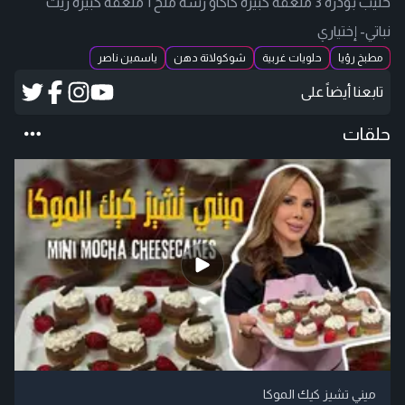
حليب بودرة 3 ملعقة كبيرة كاكاو رشة ملح 1 ملعقة كبيرة زيت
نباتي- إختياري
مطبخ رؤيا
حلويات غربية
شوكولاتة دهن
ياسمين ناصر
تابعنا أيضاً على
حلقات
ميني تشيز كيك الموكا