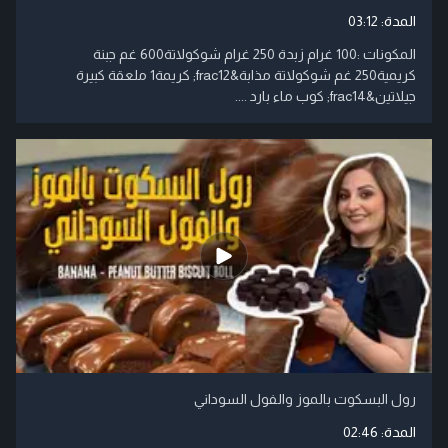
المدة:
03:12
المكونات :100 غرام زبدة 250 غرام شوكولاتة600 غم جبنة
كريمية250 غم شوكولاتة مذابة&frac12; كريمة1 ملعقة كبيرة
جيلاتين&frac14; كوب ماء بارد ....
رول البسكوت بالموز والفول السوداني
المدة:
02:46