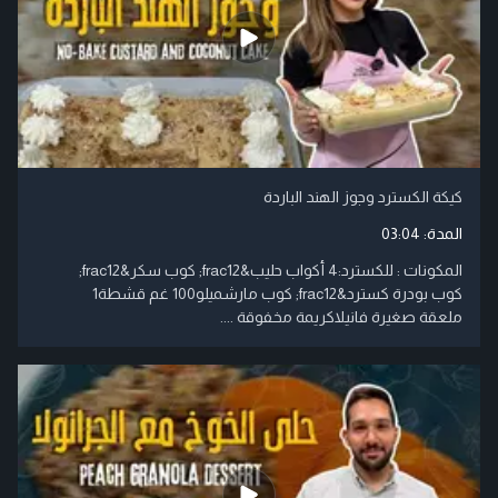
كيكة الكسترد وجوز الهند الباردة
المدة:
03:04
المكونات : للكسترد:4 أكواب حليب&frac12; كوب سكر&frac12;
كوب بودرة كسترد&frac12; كوب مارشميلو100 غم قشطة1
ملعقة صغيرة فانيلاكريمة مخفوقة ....