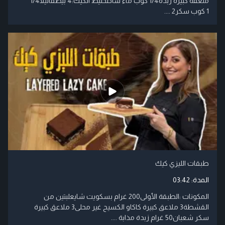
ملعقة كبيرة زبدة​1/4 كوب ماء ساخن​خليط الكيك:​4 بيض​فانيلا​1/4
1 كوب سكر​2 ....
طبقات الليزي كيك
المدة:
03:42
المكونات :الطبقة الأولى200 غرام بسكويت شايعلبتين من
القشطة3 ملاعق كبيرة كاكاو الكسيح غير محلى3 ملاعق كبيرة
سكر شعبان50 غرام زبدة مذابة ....