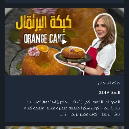
كيكة البرتقال
المدة:
03:49
المكونات :الكمية تكفي( 8- 10 اشخاص)&frac34; كوب زيت
نباتي3 بيض1 كوب سكر1 ملعقة صغيرة فانيلا1 ملعقة كبيرة
برش برتقال1 كوب عصير برتقال 2 ....