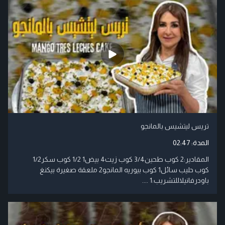
تريس ليتشيس بالمانجو
المدة:
02:47
​المقادير:​2 كوب طحين​3/4 كوب زيت​4 بيض​1 1/2 كوب سكر​1/2
كوب حليب سائل​1 كوب بيوريه المانجو​2 ملعقة صغيرة بيكنغ
باودر​فانيلا​للتشريب:​1 ....