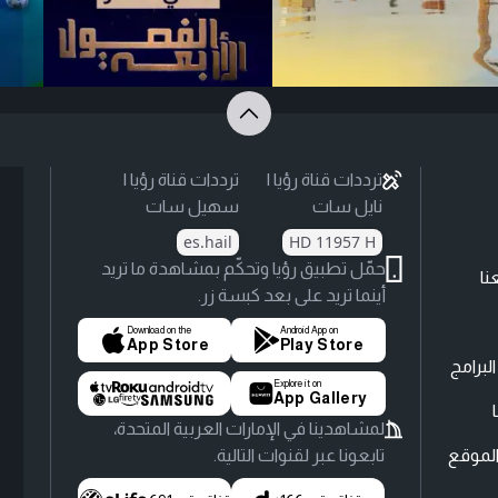
ترددات قناة رؤيا |
ترددات قناة رؤيا |
نايل سات
سهيل سات
es.hail
HD 11957 H
حمّل تطبيق رؤيا وتحكّم بمشاهدة ما تريد
نا
أينما تريد على بعد كبسة زر.
Download on the
Android App on
App Store
Play Store
لبرامج
Explore it on
App Gallery
لمشاهدينا في الإمارات العربية المتحدة،
لموقع
تابعونا عبر لقنوات التالية.