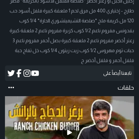
إكليل الجبل أو زعتر أخضر *صلصة الفلفل الأسود بالكريمة* فطر
طازج - إختياري 400 مل مرق لحم 1 ملعقة كبيرة فلفل أسود حب
120 مل كريمة ملح *صلصة التشيميتشوري الحارة* 1/4 كوب
بقدونس مفروم ناعم 1/2 كوب كزبرة مفروم ناعم 2 ملعقة كبيرة
زعتر أخضر مفروم ناعم 2 ملعقة كبيرة بصل أحمر مفروم ناعم 3
حبات ثوم مهروس 1/2 كوب زيت زيتون 1/4 كوب خل تفاح حبة
فلفل أحمر و فلفل أخضر ح
تابعنا أيضاً على
حلقات