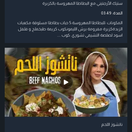
ستيك الأرجنتيني مع البطاطا المهروسة بالكزبرة
المدة:
03:49
المكونات :للبطاطا المهروسة:5 حبات بطاطا مسلوقة مكعبات
الزبدةكزبرة مفرومة برش الليمونكوب كريمة طبخملح و فلفل
اسود لصلصة التشيمي تشوري :كوب ....
ناتشوز اللحم