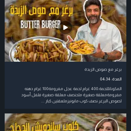
برغر مع صوص الزبدة
المدة:
04:34
المكوناتللحمة:400 غرام لحمة عجل مفرومة100 غرام دهنه
مفرومةمعلقة صغيرة ملحنصف معلقة صغيرة فلفل أسود
لصوص البرغر:نصف كوب مايونيزملعقتين كبار ....