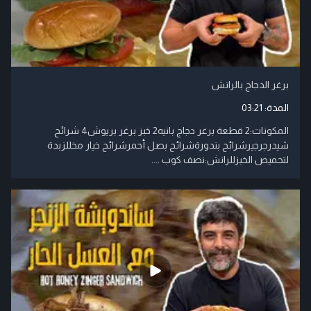
برغر الدجاج بالرانش
المدة:
03:21
المكونات:2 قطعة برغر دجاج بانيه2 خبز برغر بريوش4 شرائح
شيدرجرجيرشرائح بندورةشرائح بصل أحمرشرائح خيار مخللزبدة
لتحميص الخبزللرانش:نصف كوب ....