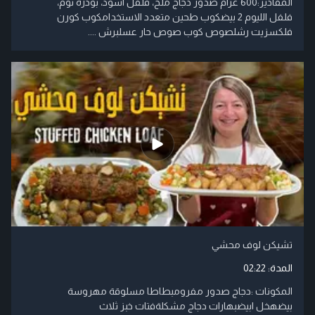
المقادير:600 غرام صدور دجاج ملح، فلفل اسود، بودرة ثوم،
فلفل الليوم 2 بيضكوب طحين متعدد الاستخدامكوب كورن
فلكسزيت رشلصوص كوب صوص حار عسلبرش ....
تشيكن لوف محشي
المدة:
02:22
المكونات :دجاج صدور مفرومبطاطا مسلوقة مهروسة
بيضهخل ابيضبهارات دجاج مشكلةفتات خبز ثلاث