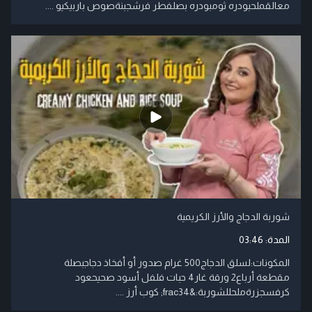
معالقملحبودره ثومبودره بصلفطر فرشجبنةصوص باربيكيو ....
شوربة الدجاج والأرز الكريمية
المدة:
03:46
المكونات:لسلق الدجاج500 غرام صدور أو أفخاذ دجاجبصلة
مقطعة أرباع2 ورقة غار4 حبات فلفل أسود صحيحعود
كرفسجزرةملحللشوربة:&frac34; كوب أرز ....