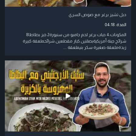
دبل تشيز برغر مع صوص السري
المدة:
04:18
المكونات:4 حبات برغر لحم جامبو من سنيورة2 خبز بطاطا8
شرائح جبنة أمريكيةبصلتين كبار مقطعين شرائحملعقة كبيرة
زبدةملعقة صغيرة سكر بنيملعقة ....