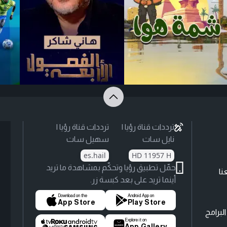
ترددات قناة رؤيا |
ترددات قناة رؤيا |
نايل سات
سهيل سات
es.hail
HD 11957 H
حمّل تطبيق رؤيا وتحكّم بمشاهدة ما تريد
نا
أينما تريد على بعد كبسة زر.
Download on the
Android App on
App Store
Play Store
لبرامج
Explore it on
App Gallery