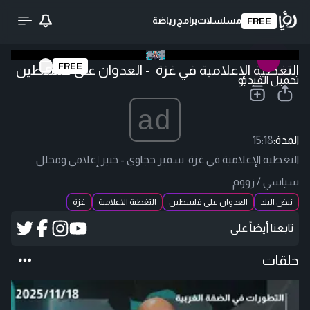
مسلسلات
برامج
رياضة
FREE
FREE
التغطية الإعلامية في غزة - العدوان على فلسطين
تحميل الفيديو
ad
المدة:
15:18
التغطية الإعلامية في غزة سمير حجاوي - خبير إعلامي ومحلل
سياسي / زووم
نبض البلد
العدوان على فلسطين
التغطية الاعلامية
غزة
تابعنا أيضاً على
حلقات