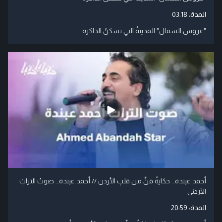
المدة:
03:18
"عروس الشمال" المدينةُ التي تسكنُ الذاكرة
أحمد عبندة… حكايةُ فنٍّ من قلبِ الأردن // أحمد عبندة… صوتُ التراثِ
الأردني
المدة:
20:59