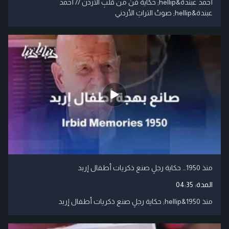
أحمد عبندة&hellip; حكايةُ فنٍّ من قلبِ الأردن // أحمد
عبندة&hellip; صوتُ التراثِ الأردني
منذ 1950… حكاية رجلٍ صنع ذكريات أطفال إربد
المدة:
04:35
منذ 1950&hellip; حكاية رجلٍ صنع ذكريات أطفال إربد