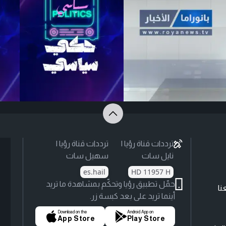
ترددات قناة رؤيا |
ترددات قناة رؤيا |
نايل سات
سهيل سات
es.hail
HD 11957 H
حمّل تطبيق رؤيا وتحكّم بمشاهدة ما تريد
نا
أينما تريد على بعد كبسة زر.
Download on the
Android App on
App Store
Play Store