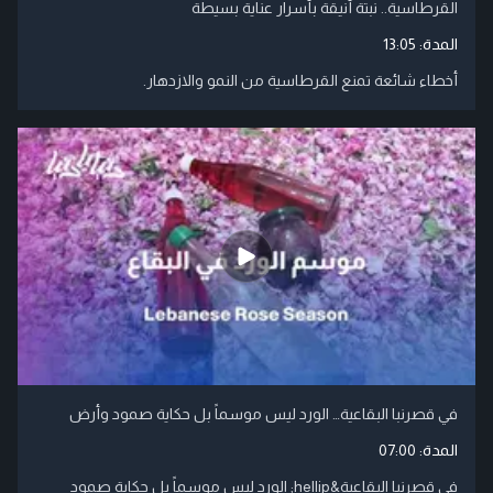
القرطاسية.. نبتة أنيقة بأسرار عناية بسيطة
المدة:
13:05
أخطاء شائعة تمنع القرطاسية من النمو والازدهار.
في قصرنبا البقاعية… الورد ليس موسماً بل حكاية صمود وأرض
المدة:
07:00
في قصرنبا البقاعية&hellip; الورد ليس موسماً بل حكاية صمود