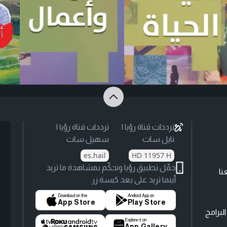
ترددات قناة رؤيا |
ترددات قناة رؤيا |
نايل سات
سهيل سات
es.hail
HD 11957 H
حمّل تطبيق رؤيا وتحكّم بمشاهدة ما تريد
نا
أينما تريد على بعد كبسة زر.
Download on the
Android App on
App Store
Play Store
لبرامج
Explore it on
App Gallery