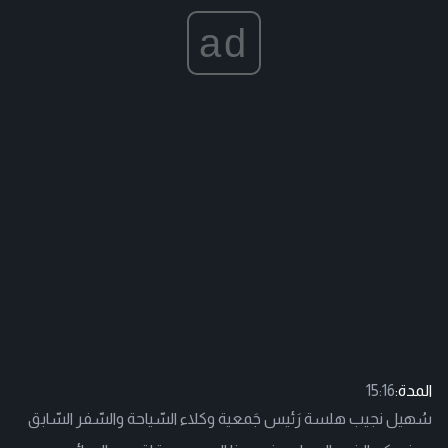
ad
المدة:
15:16
سُهيل نجيب هلسة رَئيس جَمعية وكلاء السّياحة والسّفر السّابق