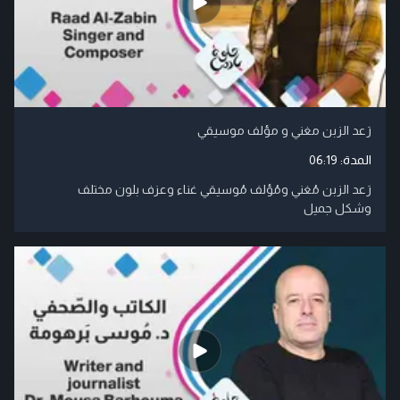
رَعد الزبن مغني و مؤلف موسيقي
المدة:
06:19
رَعد الزبن مُغني ومُؤلف مُوسيقي غناء وعزف بلون مختلف
وشكل جميل