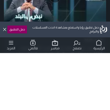
حمل تطبيق رؤيا واستمتع بمشاهدة احدث المسلسلات
حمل التطبيق
والبرامج
تقرير راصد : الإدارة المحلية.. وجدلية التعيين أم الانتخاب
المدة:
34:45
تقرير راصد : الإدارة المحلية.. وجدلية التعيين أم الانتخابضيوف
الرئيسية
تصفح
مباشر
قائمتي
المزيد
الحلقة :د. مصطفى ياغي - نائب أسبقم. حسين كريشان - عضو
مجلس ....