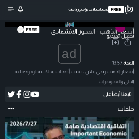
مسلسلات
برامج
رياضة
FREE
FREE
أسعار الذهب - المحور الاقتصادي
تحميل الفيديو
ad
المدة:
13:57
أسعار الذهب ربحي علان - نقيب أصحاب محلات تجارة وصياغة
الحلي والمجوهرات
تابعنا أيضاً على
حلقات