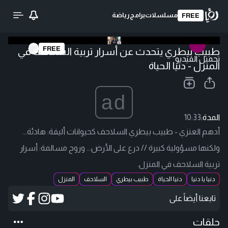
مسلسلات
برامج
رياضة
FREE
FREE
طبيب بيطري يتحدث عن أسرار تربية السلاحف في
تحميل الفيديو
المنزل - دنيا الحياة
ad
المدة:
10:33
أدهم العنزي - طبيب بيطري السلاحف كحيوانات أليفة: هادئة...
ولكنها مسؤولية كبيرة // درع على الأرض... وروح مسالمة: أسرار
تربية السلاحف في المنزل.
دنيا يا دنيا
دنيا الحياة
طبيب بيطري
السلاحف
المنزل
تابعنا أيضاً على
حلقات