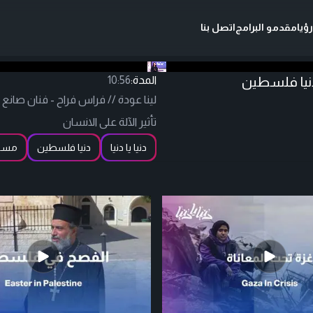
ؤيا
مقدمو البرامج
اتصل بنا
 دنيا فلسطين
المدة:
10:56
لينا عودة // فراس فراح - فنان صان
تأثير الآلة على الانسان
دنيا يا دنيا
دنيا فلسطين
مسرح