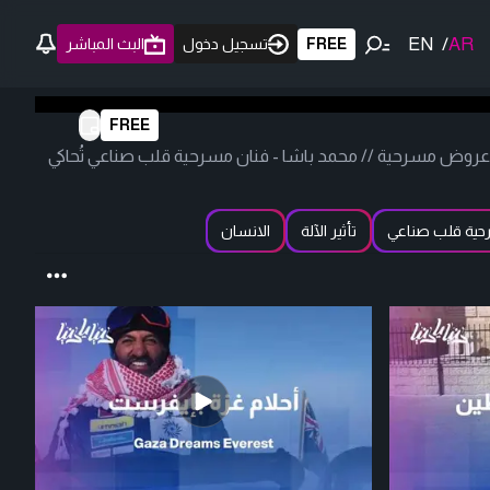
EN
/
AR
FREE
تسجيل دخول
البث المباشر
FREE
ع عروض مسرحية // محمد باشا - فنان مسرحية قلب صناعي تُحاكي
ية قلب صناعي
تأثير الآلة
الانسان