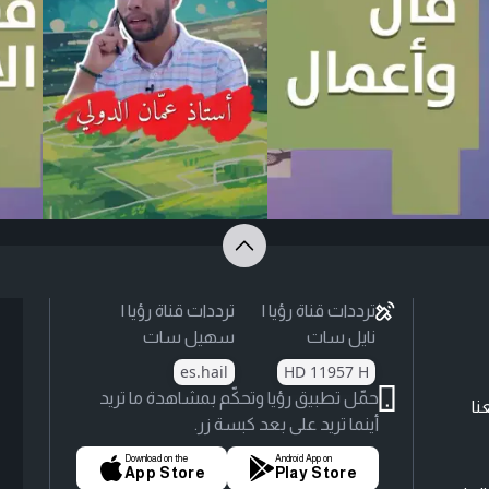
ترددات قناة رؤيا |
ترددات قناة رؤيا |
نايل سات
سهيل سات
es.hail
HD 11957 H
حمّل تطبيق رؤيا وتحكّم بمشاهدة ما تريد
نا
أينما تريد على بعد كبسة زر.
Download on the
Android App on
App Store
Play Store