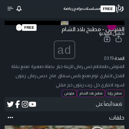
مسلسلات
برامج
رياضة
FREE
FREE
الفتوش - مطبخ بلاد الشام
تحميل الفيديو
ad
المدة:
03:19
الفتوش طماطم خس رمان للزينة خيار بصلة صغيرة نعنع بقلة
الفجل اختياري توم نعنع يابس سماق ملح دبس رمان زيتون
اسود اختياري خل زيت زيتون خبز مقلي
مطبخ رؤيا
مطبخ بلاد الشام
فتوش
تابعنا أيضاً على
حلقات