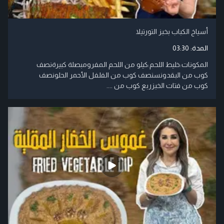
أسياخ الكباب بخبز التورتيلا
المدة:
03:30
المكونات:خليط اللحم:كيلو من اللحم المفرومبصلة كبيرةنصف
كوب من البقدونسنصف كوب من الفلفل الأحمر الحلونصف
كوب من فتات الخبزربع كوب من ....