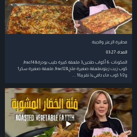
فطيرة الزعتر والجبنة
المدة:
03:27
المكونات :6 أكواب طحين3 ملعقة كبيرة حليب بودرة&frac14;
كوب زيت زيتونملعقة صغيرة ملح&frac12; ملعقة صغيرة سكر1
و1/2 كوب ماء دافيء( تقريبا)1 ....