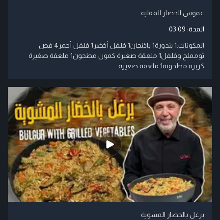
غموس الخضار المقلية
المدة:
03:09
​المكونات:​1 بندورة​1 باذنجان​1 فلفل أخضر​1 فلفل أحمر​4 فص
ثوم​ملح وفلفل​1 ملعقة صغيرة كمون مطحون​1 ملعقة صغيرة
كزبرة مطحونة​1 ملعقة صغيرة ....
برغل بالخضار المشوية