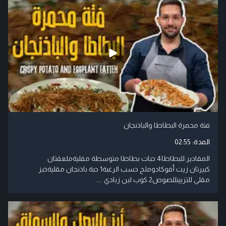
فتة محمرة البطاطا والباذنجان
المدة:
02:55
المقادير:للبطاطا4 حبات بطاطا متوسطة مقليةملعقتان
كبيرتان زيت أفوكادوملح حسب الرغبة1 حبة باذنجان مقليةخبز
مقلي للتزيينللصوص2 كوب لبن زبادي ....