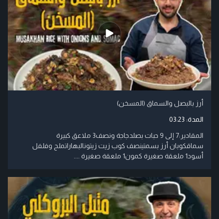
أرز بالبصل والسماق (المسخن)
المدة:
03:23
المقادير:7 إلى 9 حبات بصلدجاجة ونصف3 ملاعق كبيرة
سماقكوبان أرز بسمتينصف كوب زيت زيتونالبهاراتملح وفلفل
أسود1 ملعقة صغيرة كمون1 ملعقة صغيرة ....