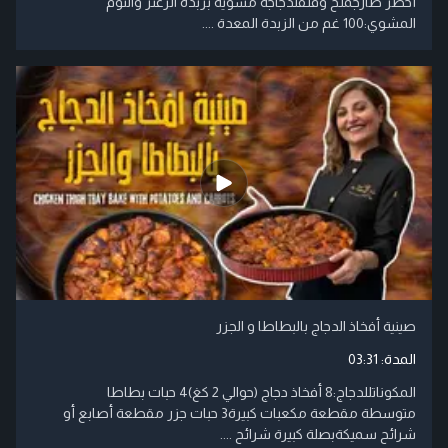
أخضر طازجملح وفلفلدجاجة مشوية بزبدة الزعتر والثوم
المشوي:100 غم من الزبدة المعدة ....
صينية أفخاذ الدجاج بالبطاطا و الجزر
المدة:
03:31
المكوناتللدجاج:8 أفخاذ دجاج (حوالي 2 كغ)4 حبات بطاطا
متوسطة مقطعة مكعبات كبيرة3 حبات جزر مقطعة أصابع أو
شرائح سميكةبصلة كبيرة شرائح ....