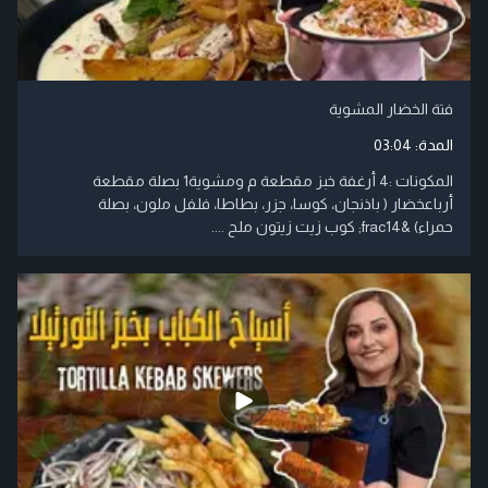
فتة الخضار المشوية
المدة:
03:04
المكونات :4 أرغفة خبز مقطعة م ومشوية1 بصلة مقطعة
أرباعخضار ( باذنجان، كوسا، جزر، بطاطا، فلفل ملون، بصلة
حمراء) &frac14; كوب زيت زيتون ملح ....