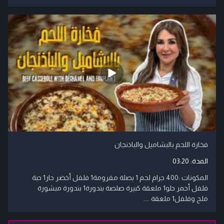
فخارة اللحم بالبشاميل والباذنجان
المدة:
03:20
المكونات :​400 جرام لحم ​1 بصلة مفرومة​1 فلفل أخضر حار​1 حبة
فلفل أحمر حلو1 ملعقة كبيرة صلصة بندورة​1 بندورة مبشورة​
ملح وفلفل​1 ملعقة ....