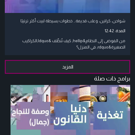
شواحن، كراتين، وعلب قديمة… خطوات بسيطة لبيت أكثر ترتيبًا
المدة:
12:42
من الفوضى إلى النظام&hellip; كيف نُنظّف &ldquo;الكراكيب
الصغيرة&rdquo; في المنزل؟
المزيد
برامج ذات صلة