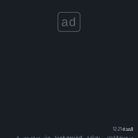
ad
المدة:
12:21
سميرة الكيلاني - باحثة في الاقتصاد المنزلي مش سحر، بس في