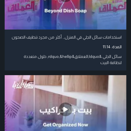
استخدامات سائل الجلي في المنزل… أكثر من مجرد تنظيف الصحون
المدة:
11:14
سائل الجلي &ldquo;العملاق&rdquo;&hellip; حلول متعددة
لنظافة البيت