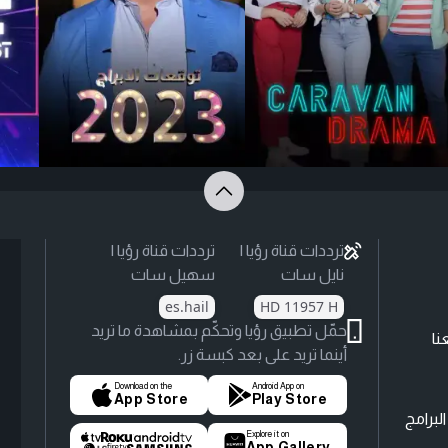
ترددات قناة رؤيا |
ترددات قناة رؤيا |
نايل سات
سهيل سات
es.hail
HD 11957 H
حمّل تطبيق رؤيا وتحكّم بمشاهدة ما تريد
نا
أينما تريد على بعد كبسة زر.
Download on the
Android App on
App Store
Play Store
لبرامج
Explore it on
App Gallery