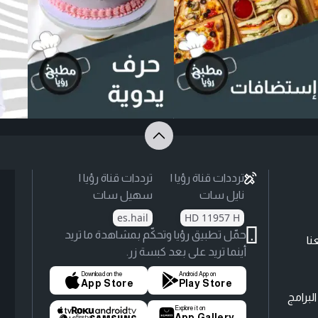
ترددات قناة رؤيا |
ترددات قناة رؤيا |
نايل سات
سهيل سات
es.hail
HD 11957 H
حمّل تطبيق رؤيا وتحكّم بمشاهدة ما تريد
نا
أينما تريد على بعد كبسة زر.
Download on the
Android App on
App Store
Play Store
لبرامج
Explore it on
App Gallery