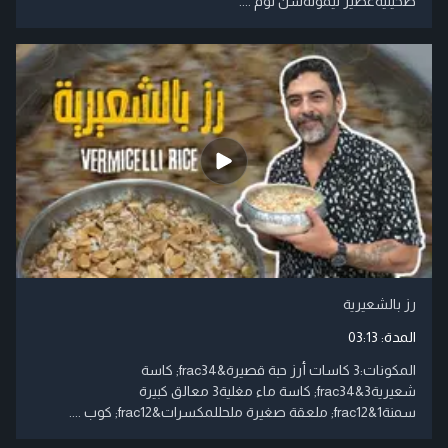
طحينيةعصير ليمونةسن ثوم ....
رز بالشعيرية
المدة:
03:13
المكونات:3 كاسات أرز حبة قصيرة&frac34; كاسة
شعيرية3&frac34; كاسة ماء مغلية3 معالق كبيرة
سمنة1&frac12; ملعقة صغيرة ملحللمكسرات&frac12; كوب ....