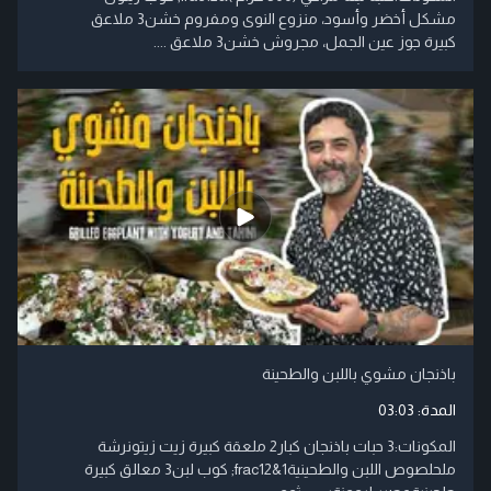
مشكل أخضر وأسود، منزوع النوى ومفروم خشن3 ملاعق
كبيرة جوز عين الجمل، مجروش خشن3 ملاعق ....
باذنجان مشوي باللبن والطحينة
المدة:
03:03
المكونات:3 حبات باذنجان كبار2 ملعقة كبيرة زيت زيتونرشة
ملحلصوص اللبن والطحينية1&frac12; كوب لبن3 معالق كبيرة