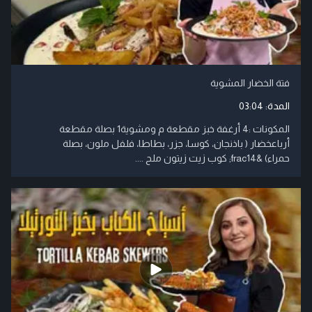
فتة الخضار المشوية
المدة:
03:04
المكونات :4 أرغفة خبز مقطعة م ومشوية1 بصلة مقطعة
أرباعخضار ( باذنجان، كوسا، جزر، بطاطا، فلفل ملون، بصلة
حمراء) &frac14; كوب زيت زيتون ملح ....