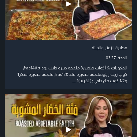
فطيرة الزعتر والجبنة
المدة:
03:27
المكونات :6 أكواب طحين3 ملعقة كبيرة حليب بودرة&frac14;
كوب زيت زيتونملعقة صغيرة ملح&frac12; ملعقة صغيرة سكر1
و1/2 كوب ماء دافيء( تقريبا)1 ....