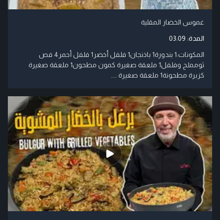
غموس الخضار المقلية
المدة:
03:09
​المكونات:​1 بندورة​1 باذنجان​1 فلفل أخضر​1 فلفل أحمر​4 فص
ثوم​ملح وفلفل​1 ملعقة صغيرة كمون مطحون​1 ملعقة صغيرة
كزبرة مطحونة​1 ملعقة صغيرة ....