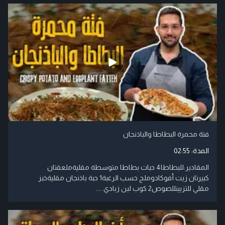
فتة محمرة البطاطا والباذنجان
المدة:
02:55
المقادير:للبطاطا4 حبات بطاطا متوسطة مقليةملعقتان
كبيرتان زيت أفوكادوملح حسب الرغبة1 حبة باذنجان مقليةخبز
مقلي للتزيينللصوص2 كوب لبن زبادي ....