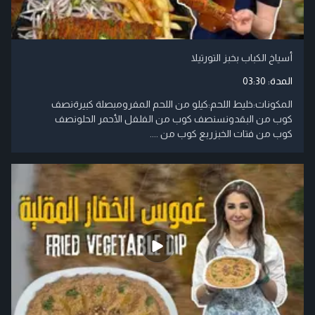
أسياخ الكباب بخبز التورتيلا
المدة:
03:30
المكونات:خليط اللحم:كيلو من اللحم المفرومبصلة كبيرةنصف
كوب من البقدونسنصف كوب من الفلفل الأحمر الحلونصف
كوب من فتات الخبزربع كوب من ....