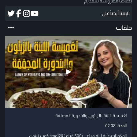
بطاطا مهروسة للتقديم
تابعنا أيضاً على
حلقات
تغميسة اللبنة بالزيتون والبندورة المجففة
المدة:
02:08
المكونات:علبة لبنة مراعي (500 غرام )&frac12; كوب زيتون