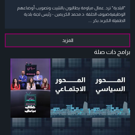
"البلدية" ترد..عمال مياومة يطالبون بالتثبيت وتصويب أوضاعهم
الوظيفيةضيوف الحلقة :د.محمد الكريمين - رئيس لجنة بلدية
الطفيلة الكبرىد.بكر ....
المزيد
برامج ذات صلة