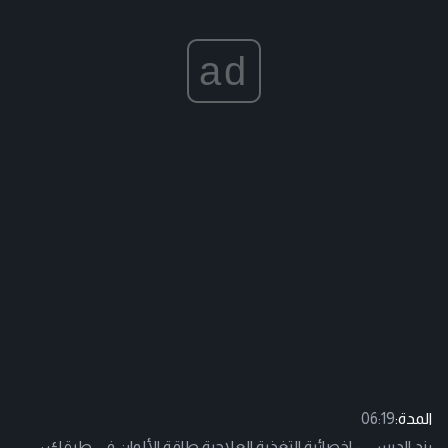
ad
المدة:
06:19
رند الديسي - اخصائية التغذية العلاجية طاقة الألوان في طبقك :