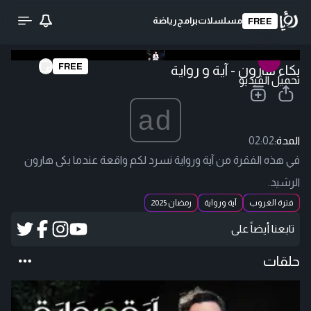
مسلسلات
برامج
رياضة
FREE
FREE
بكاء هارون - آية و رواية
تحميل الفيديو
ad
المدة:
02:02
في هذه الفقرة من آية ورواية نسرد لكم واقعة عندما بكى هارون
الرشيد.
فترة الغروب
آية ورواية
رمضان 2025
تابعنا أيضاً على
حلقات