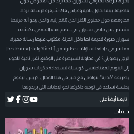
الخزنة، يتركها المتوفى لـسوزان، مما يزيد من الغموض حول
ماضيها. بينما تحاول نادية وفراس فك شيفرة الرسالة، تزداد
مخاوفهم حول محتوى الكنز الذي يُلمّح إليه، والذي يبدو أنه مرتبط
بشخص من ماضي سوزان. في خضم هذه الفوضى، تكتشف
سوزان صورة قديمة لها داخل الخزنة، مكتوب عليها رسالة محيرة،
مما يثير في داخلها تساؤلات خطيرة: من أنا حقًا؟ ولماذا يحتفظ هذا
الرجل بصورتي؟ في محاولة للسيطرة على الوضع، تقرر نادية اللجوء
إلى التنويم المغناطيسي كوسيلة لاستعادة ذكريات سوزان
بطريقة "مُدارة". تتواصل مع خبير في هذا المجال، كريس، ليقوم
بجلسة تساعد في توجيه ذاكرتها نحو الإجابات التي يريدونها..
تابعنا أيضاً على
حلقات