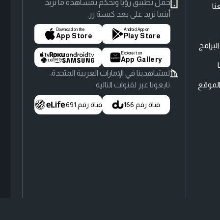
حمّل تطبيق رؤيا وتحكّم بمشاهدة ما تريد
نا
أينما تريد على بعد كبسة زر.
Download on the
Android App on
App Store
Play Store
لبرامج
Explore it on
App Gallery
لمشاهدينا في الإمارات العربية المتحدة،
لموقع
تابعونا عبر لقنوات التالية.
قناة رقم 166
قناة رقم 691