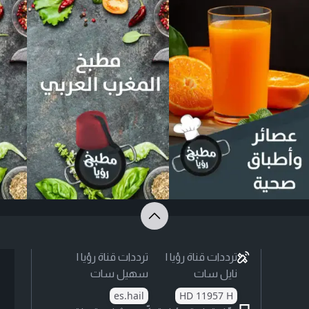
ترددات قناة رؤيا |
ترددات قناة رؤيا |
نايل سات
سهيل سات
es.hail
HD 11957 H