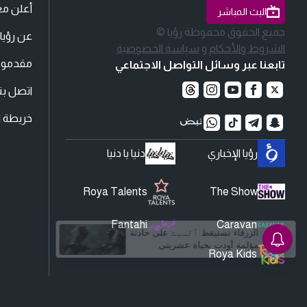
أعلن مع
البث المباشر
جميع الحقوق محفوظة رؤيا ©
عن رؤيا
الشروط والأحكام
و
سياسة الخصوصية
مقدمو ا
تابعنا عبر وسائل التواصل الاجتماعي
اتصل بنا
خريطة ا
رؤيا الإخباري
دنيا يا دنيا
Roya Talents
The Show
Fantahi
Caravan
Roya Kids