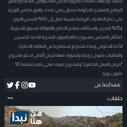
بتنفيذ توجيهات الملك بضرورة تفاعل المسؤولين ميدانيًا وإطلاق
البرنامج التنفيذي للحكومة بجدول زمني محدد. وافق مجلس الوزراء
على دعم الصادرات الزراعية بنسبة تصل إلى 50% للشحن الجوي
و25% للبحري، واستئناف تصدير الخضار والفواكه للسوق السورية.
كما أقر المجلس مشروع نظام الموارد البشرية الجديد لتحسين
الأداء الحكومي وعدة مشاريع استثمارية في الطاقة الخضراء
واتفاقيات تمويل زراعية وتنموية، منها قرض ألماني لدعم مشروع
"فرص العمل الخضراء" ومشروع صرف صحي بمادبا بقيمة 98
مليون يورو
تابعنا أيضاً على
حلقات