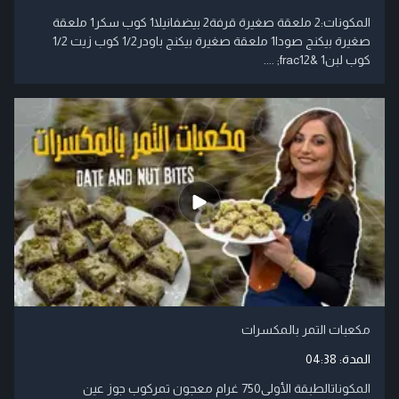
​المكونات:​2 ملعقة صغيرة قرفة​2 بيض​فانيلا​1 كوب سكر​1 ملعقة
صغيرة بيكنج صودا​1 ملعقة صغيرة بيكنج باودر​1/2 كوب زيت ​1/2
كوب لبن​1 &frac12; ....
مكعبات التمر بالمكسرات
المدة:
04:38
المكوناتالطبقة الأولى750 غرام معجون تمركوب جوز عين