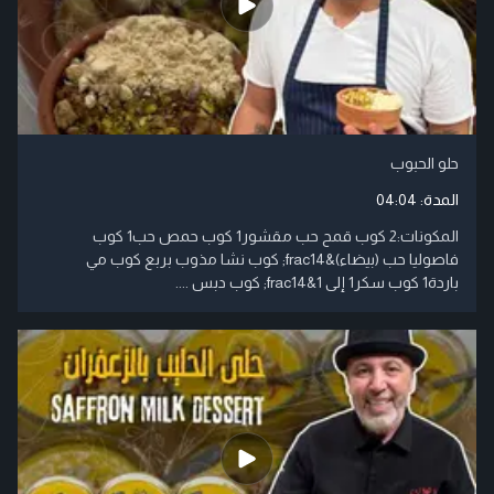
حلو الحبوب
المدة:
04:04
المكونات:2 كوب قمح حب مقشور1 كوب حمص حب1 كوب
فاصوليا حب (بيضاء)&frac14; كوب نشا مذوب بربع كوب مي
باردة1 كوب سكر1 إلى 1&frac14; كوب دبس ....