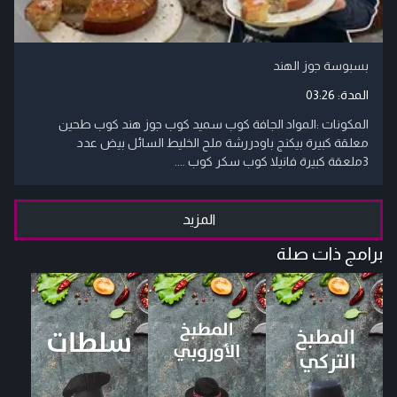
بسبوسة جوز الهند
المدة:
03:26
المكونات :المواد الجافة كوب سميد كوب جوز هند كوب طحين
معلقة كبيرة بيكنج باودررشة ملح الخليط السائل بيض عدد
3ملعقة كبيرة فانيلا كوب سكر كوب ....
المزيد
برامج ذات صلة