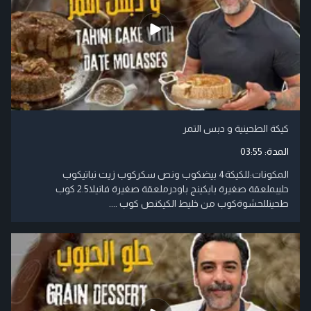
كيكة الطحينية و دبس التمر
المدة:
03:55
المكونات:للكيكة4 بيضكوب ونص سكركوب زيت نباتيكوب
حليبملعقة صغيرة بايكينج باودرملعقة صغيرة فانيلا2.5 كوب
طحينللحشوةكوب من خليط الكيكنص كوب ....