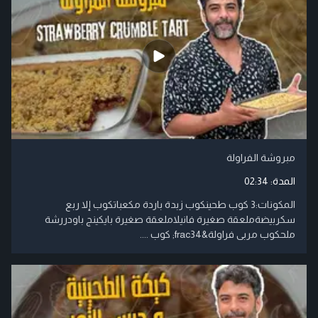
مبروشة الفراولة
المدة:
02:34
المكونات:3 كوب طحينكوب زبدة باردة مكعباتكوب إلا ربع
سكربيضةملعقة صغيرة فانيلاملعقة صغيرة بايكينج باودررشة
ملحكوب مربى فراولة&frac34; كوب ....