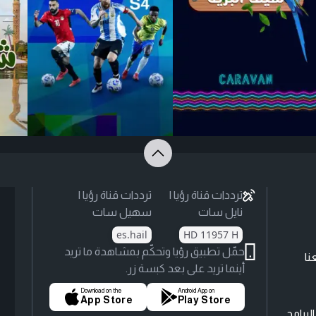
ترددات قناة رؤيا |
ترددات قناة رؤيا |
نايل سات
سهيل سات
es.hail
HD 11957 H
حمّل تطبيق رؤيا وتحكّم بمشاهدة ما تريد
نا
أينما تريد على بعد كبسة زر.
Download on the
Android App on
App Store
Play Store
لبرامج