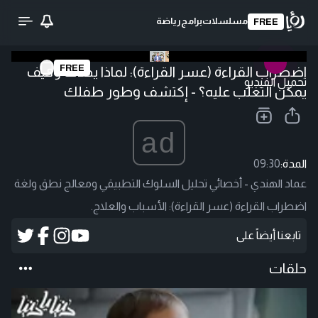
مسلسلات
برامج
رياضة
FREE
FREE
اضطراب القراءة (عسر القراءة): لماذا يحدث وكيف
تحميل الفيديو
يمكن التغلب عليه؟ - إكتشف وطور طفلك
ad
المدة:
09:30
عماد الهندي - أخصائي تحليل السلوك التطبيقي ومعالج نطق ولغة
اضطراب القراءة (عسر القراءة): الأسباب والعلاج.
تابعنا أيضاً على
حلقات