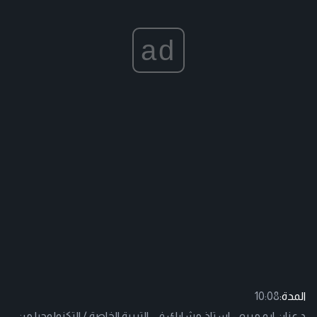
ad
المدة:
10:08
د.عنان ابو مريم - استاذ مشارك في التربية الخاصة / التكنولوجيا من